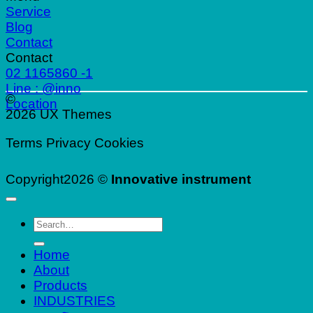
Service
Blog
Contact
Contact
02 1165860 -1
Line : @inno
©
Location
2026 UX Themes
Terms
Privacy
Cookies
Copyright2026 ©
Innovative instrument
Search
for:
Home
About
Products
INDUSTRIES