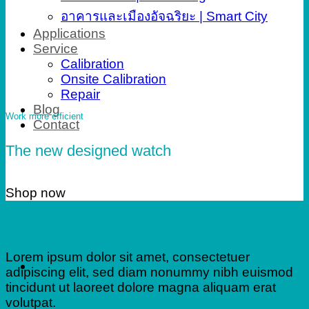
อาคารและเมืองอัจฉริยะ | Smart City
Applications
Service
Calibration
Onsite Calibration
Repair
Blog
Work more efficient
Contact
The new designed watch
Shop now
This is a simple headline
Lorem ipsum dolor sit amet, consectetuer
adipiscing elit, sed diam nonummy nibh euismod
tincidunt ut laoreet dolore magna aliquam erat
volutpat.