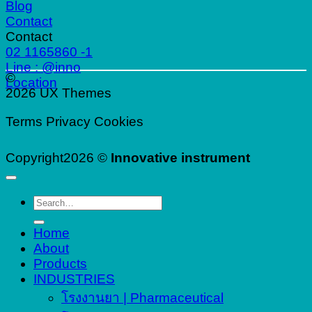
Blog
Contact
Contact
02 1165860 -1
Line : @inno
©
Location
2026 UX Themes
Terms
Privacy
Cookies
Copyright2026 ©
Innovative instrument
Search
for:
Home
About
Products
INDUSTRIES
โรงงานยา | Pharmaceutical