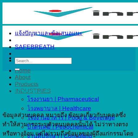
Skip
to
content
แจ้งปัญหาและข้อเสนอแนะ
SAFEBREATH
Search
for:
Home
About
นโยบายคุ้มครองข้อมูลส่วนบุคคล ของ บริษัท อินโน
Products
เวทีฟ อินสทรูเมนต์ จำกัด
INDUSTRIES
โรงงานยา | Pharmaceutical
ข้อมูลส่วนบุคคล คืออะไร?
โรงพยาบาล | Healthcare
ข้อมูลส่วนบุคคล หมายถึง ข้อมูลเกี่ยวกับบุคคลซึ่ง
โรงงานอาหาร | Food & Beverage
ทำให้สามารถระบุตัวตนบุคคลนั้นได้ ไม่ว่าทางตรง
ปิโตรเคมี | Petrochemical
หรือทางอ้อม แต่ไม่รวมถึงข้อมูลของผู้ถึงแก่กรรมโดย
งานที่ปรึกษา | Consulting