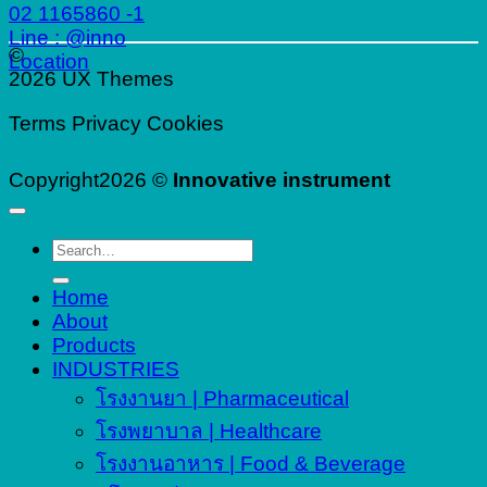
02 1165860 -1
Line : @inno
©
Location
2026 UX Themes
Terms
Privacy
Cookies
Copyright2026 ©
Innovative instrument
Search
for:
Home
About
Products
INDUSTRIES
โรงงานยา | Pharmaceutical
โรงพยาบาล | Healthcare
โรงงานอาหาร | Food & Beverage