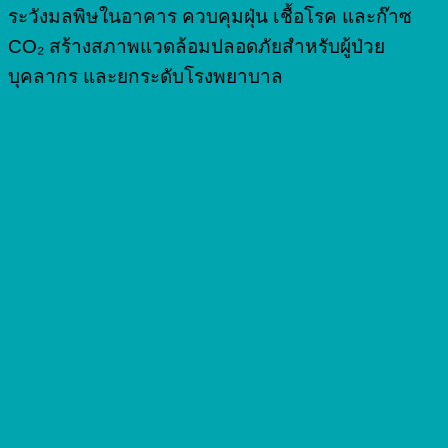
ระวังมลพิษในอาคาร ควบคุมฝุ่น เชื้อโรค และก๊าซ
CO₂ สร้างสภาพแวดล้อมปลอดภัยสำหรับผู้ป่วย
บุคลากร และยกระดับโรงพยาบาล