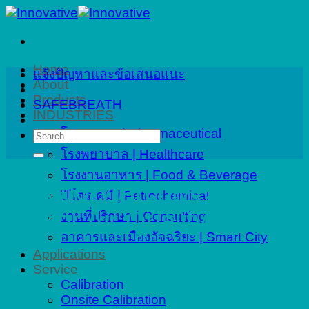
Skip
to
content
Home
แจ้งปัญหาและข้อเสนอแนะ
About
Products
SAFEBREATH
INDUSTRIES
โรงงานยา | Pharmaceutical
Search
for:
โรงพยาบาล | Healthcare
โรงงานอาหาร | Food & Beverage
Category Archives:
ปิโตรเคมี | Petrochemical
Indoor Air Quality
งานที่ปรึกษา | Consulting
อาคารและเมืองอัจฉริยะ | Smart City
Applications
Service
Calibration
Onsite Calibration