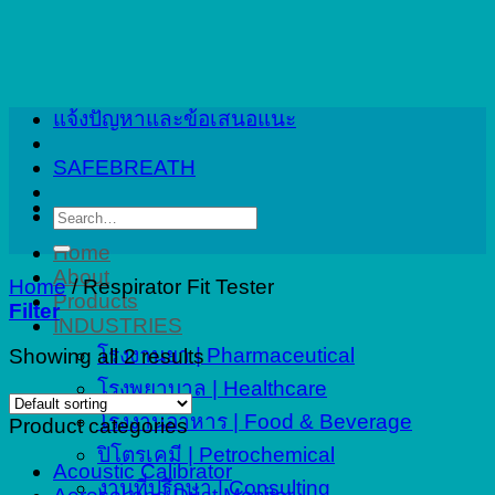
Skip
to
content
แจ้งปัญหาและข้อเสนอแนะ
SAFEBREATH
Search
for:
Home
About
Home
/
Respirator Fit Tester
Products
Filter
INDUSTRIES
โรงงานยา | Pharmaceutical
Showing all 2 results
โรงพยาบาล | Healthcare
โรงงานอาหาร | Food & Beverage
Product categories
ปิโตรเคมี | Petrochemical
Acoustic Calibrator
งานที่ปรึกษา | Consulting