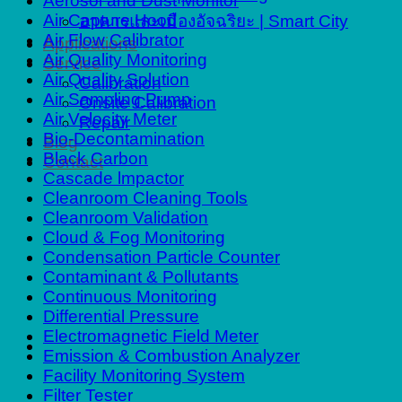
Aerosol and Dust Monitor
Air Capture Hood
อาคารและเมืองอัจฉริยะ | Smart City
Air Flow Calibrator
Applications
Air Quality Monitoring
Service
Air Quality Solution
Calibration
Air Sampling Pump
Onsite Calibration
Air Velocity Meter
Repair
Bio-Decontamination
Blog
Black Carbon
Contact
Cascade lmpactor
Cleanroom Cleaning Tools
Cleanroom Validation
Cloud & Fog Monitoring
Condensation Particle Counter
Contaminant & Pollutants
Continuous Monitoring
Differential Pressure
Electromagnetic Field Meter
Emission & Combustion Analyzer
Facility Monitoring System
Filter Tester