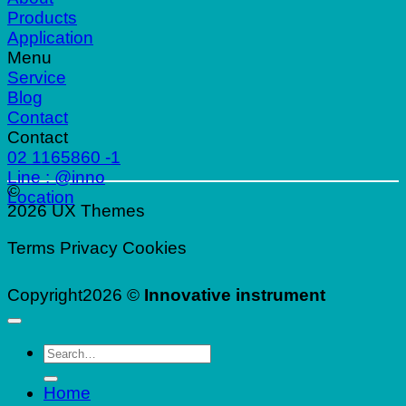
Products
Application
Menu
Service
Blog
Contact
Contact
02 1165860 -1
Line : @inno
©
Location
2026 UX Themes
Terms
Privacy
Cookies
Copyright2026 ©
Innovative instrument
Search
for:
Home