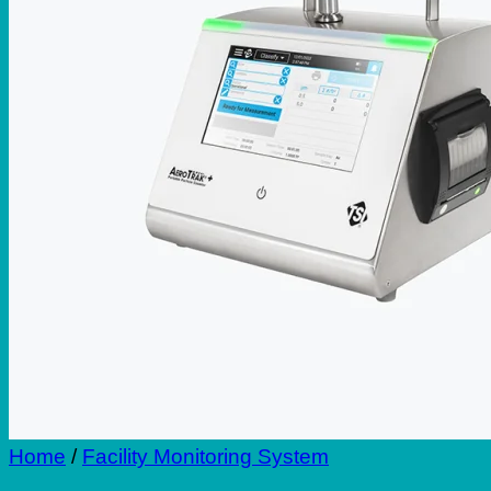
Repair
Blog
Contact
Home
/
Facility Monitoring System