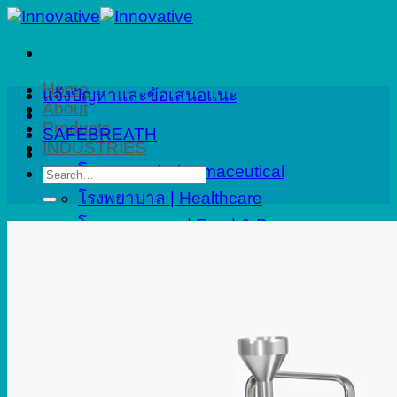
Skip
to
content
Home
แจ้งปัญหาและข้อเสนอแนะ
About
Products
SAFEBREATH
INDUSTRIES
โรงงานยา | Pharmaceutical
Search
for:
โรงพยาบาล | Healthcare
โรงงานอาหาร | Food & Beverage
ปิโตรเคมี | Petrochemical
งานที่ปรึกษา | Consulting
อาคารและเมืองอัจฉริยะ | Smart City
Applications
Service
Calibration
Onsite Calibration