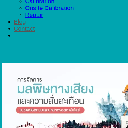
Calibration
Onsite Calibration
Repair
Blog
Contact