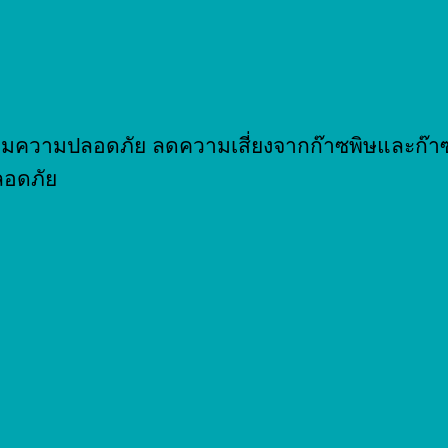
พิ่มความปลอดภัย ลดความเสี่ยงจากก๊าซพิษและก๊
ลอดภัย