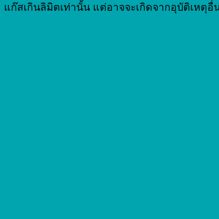
แก๊สเกินลิมิตเท่านั้น แต่อาจจะเกิดจากอุบัติเหตุอื่