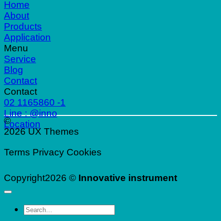
Home
About
Products
Application
Menu
Service
Blog
Contact
Contact
02 1165860 -1
Line : @inno
©
Location
2026 UX Themes
Terms
Privacy
Cookies
Copyright2026 ©
Innovative instrument
Search
for: