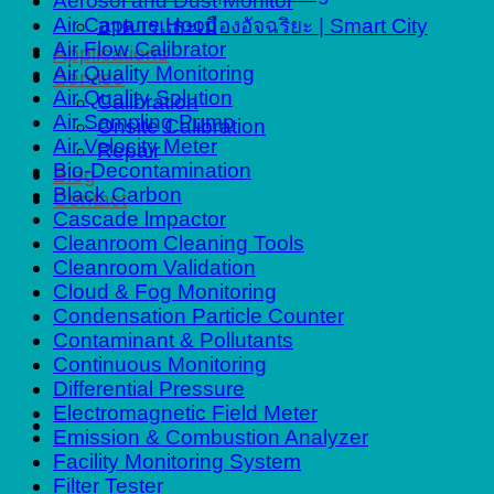
Aerosol and Dust Monitor
Air Capture Hood
อาคารและเมืองอัจฉริยะ | Smart City
Air Flow Calibrator
Applications
Air Quality Monitoring
Service
Air Quality Solution
Calibration
Air Sampling Pump
Onsite Calibration
Air Velocity Meter
Repair
Bio-Decontamination
Blog
Black Carbon
Contact
Cascade lmpactor
Cleanroom Cleaning Tools
Cleanroom Validation
Cloud & Fog Monitoring
Condensation Particle Counter
Contaminant & Pollutants
Continuous Monitoring
Differential Pressure
Electromagnetic Field Meter
Emission & Combustion Analyzer
Facility Monitoring System
Filter Tester