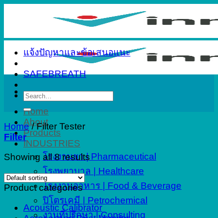
Skip
to
content
แจ้งปัญหาและข้อเสนอแนะ
SAFEBREATH
Search
for:
Home
About
Home
/
Filter Tester
Products
Filter
INDUSTRIES
โรงงานยา | Pharmaceutical
Showing all 8 results
โรงพยาบาล | Healthcare
โรงงานอาหาร | Food & Beverage
Product categories
ปิโตรเคมี | Petrochemical
Acoustic Calibrator
งานที่ปรึกษา | Consulting