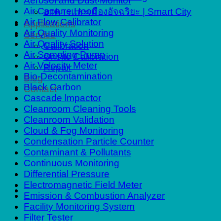
Aerosol and Dust Monitor
Air Capture Hood
อาคารและเมืองอัจฉริยะ | Smart City
Air Flow Calibrator
Applications
Air Quality Monitoring
Service
Air Quality Solution
Calibration
Air Sampling Pump
Onsite Calibration
Air Velocity Meter
Repair
Bio-Decontamination
Blog
Black Carbon
Contact
Cascade lmpactor
Cleanroom Cleaning Tools
Cleanroom Validation
Cloud & Fog Monitoring
Condensation Particle Counter
Contaminant & Pollutants
Continuous Monitoring
Differential Pressure
Electromagnetic Field Meter
Emission & Combustion Analyzer
Facility Monitoring System
Filter Tester