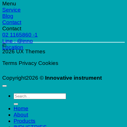
Menu
Service
Blog
Contact
Contact
02 1165860 -1
Line : @inno
©
Location
2026 UX Themes
Terms
Privacy
Cookies
Copyright2026 ©
Innovative instrument
Search
for:
Home
About
Products