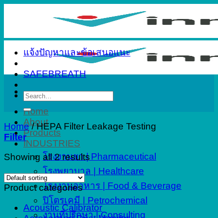
Skip
to
content
แจ้งปัญหาและข้อเสนอแนะ
SAFEBREATH
Search
for:
Home
About
Home
/
HEPA Filter Leakage Testing
Products
Filter
INDUSTRIES
โรงงานยา | Pharmaceutical
Showing all 2 results
โรงพยาบาล | Healthcare
โรงงานอาหาร | Food & Beverage
Product categories
ปิโตรเคมี | Petrochemical
Acoustic Calibrator
งานที่ปรึกษา | Consulting