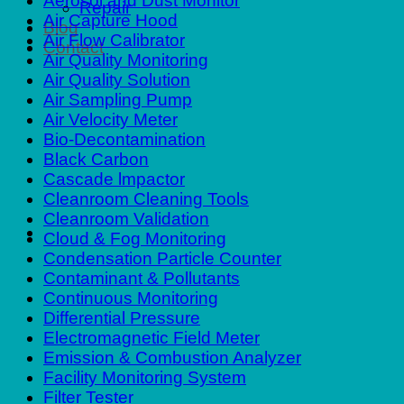
Aerosol and Dust Monitor
Repair
Air Capture Hood
Blog
Air Flow Calibrator
Contact
Air Quality Monitoring
Air Quality Solution
Air Sampling Pump
Air Velocity Meter
Bio-Decontamination
Black Carbon
Cascade lmpactor
Cleanroom Cleaning Tools
Cleanroom Validation
Cloud & Fog Monitoring
Condensation Particle Counter
Contaminant & Pollutants
Continuous Monitoring
Differential Pressure
Electromagnetic Field Meter
Emission & Combustion Analyzer
Facility Monitoring System
Filter Tester