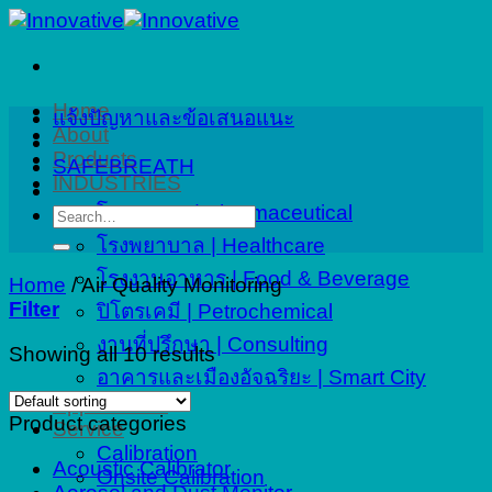
Skip
to
content
Home
แจ้งปัญหาและข้อเสนอแนะ
About
Products
SAFEBREATH
INDUSTRIES
โรงงานยา | Pharmaceutical
Search
for:
โรงพยาบาล | Healthcare
โรงงานอาหาร | Food & Beverage
Home
/
Air Quality Monitoring
Filter
ปิโตรเคมี | Petrochemical
งานที่ปรึกษา | Consulting
Showing all 10 results
อาคารและเมืองอัจฉริยะ | Smart City
Applications
Product categories
Service
Calibration
Acoustic Calibrator
Onsite Calibration