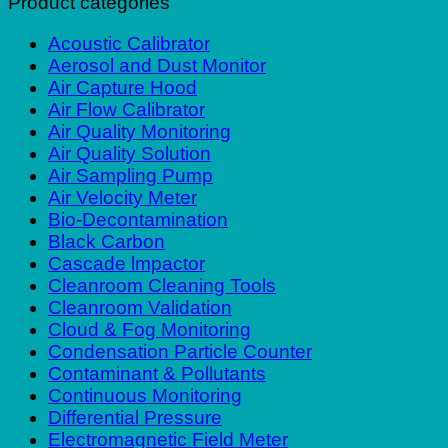
Product categories
Acoustic Calibrator
Aerosol and Dust Monitor
Air Capture Hood
Air Flow Calibrator
Air Quality Monitoring
Air Quality Solution
Air Sampling Pump
Air Velocity Meter
Bio-Decontamination
Black Carbon
Cascade lmpactor
Cleanroom Cleaning Tools
Cleanroom Validation
Cloud & Fog Monitoring
Condensation Particle Counter
Contaminant & Pollutants
Continuous Monitoring
Differential Pressure
Electromagnetic Field Meter