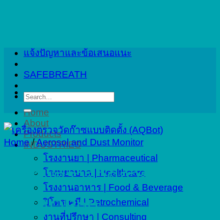
Skip
to
content
แจ้งปัญหาและข้อเสนอแนะ
SAFEBREATH
Search
for:
Home
About
Products
Home
/
Aerosol and Dust Monitor
INDUSTRIES
โรงงานยา | Pharmaceutical
เครื่องตรวจวัดก๊าซแบบติด
โรงพยาบาล | Healthcare
โรงงานอาหาร | Food & Beverage
ตั้ง (AQBot)
ปิโตรเคมี | Petrochemical
งานที่ปรึกษา | Consulting