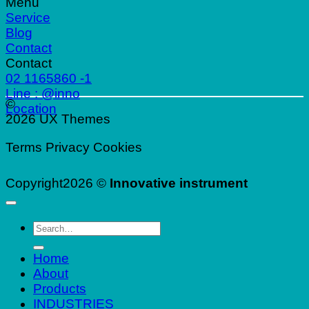
Menu
Service
Blog
Contact
Contact
02 1165860 -1
Line : @inno
©
Location
2026 UX Themes
Terms
Privacy
Cookies
Copyright2026 ©
Innovative instrument
Search
for:
Home
About
Products
INDUSTRIES