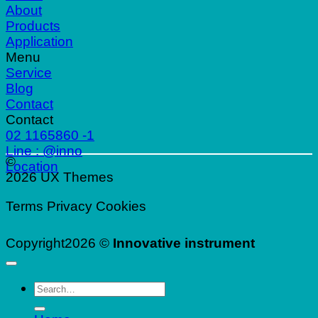
About
Products
Application
Menu
Service
Blog
Contact
Contact
02 1165860 -1
Line : @inno
©
Location
2026 UX Themes
Terms
Privacy
Cookies
Copyright2026 ©
Innovative instrument
Search
for: