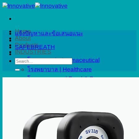
Skip
to
content
Home
แจ้งปัญหาและข้อเสนอแนะ
About
Products
SAFEBREATH
INDUSTRIES
โรงงานยา | Pharmaceutical
Search
for:
โรงพยาบาล | Healthcare
โรงงานอาหาร | Food & Beverage
ปิโตรเคมี | Petrochemical
งานที่ปรึกษา | Consulting
อาคารและเมืองอัจฉริยะ | Smart City
Applications
Service
Calibration
Onsite Calibration