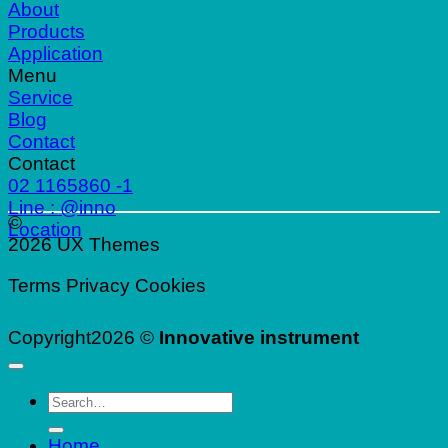
About
Products
Application
Menu
Service
Blog
Contact
Contact
02 1165860 -1
Line : @inno
©
Location
2026 UX Themes
Terms
Privacy
Cookies
Copyright2026 ©
Innovative instrument
Search
for:
Home