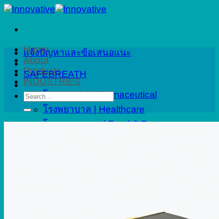
Skip
to
content
Home
แจ้งปัญหาและข้อเสนอแนะ
About
Products
SAFEBREATH
INDUSTRIES
โรงงานยา | Pharmaceutical
Search
for:
โรงพยาบาล | Healthcare
โรงงานอาหาร | Food & Beverage
ปิโตรเคมี | Petrochemical
งานที่ปรึกษา | Consulting
อาคารและเมืองอัจฉริยะ | Smart City
Applications
Service
Calibration
Onsite Calibration