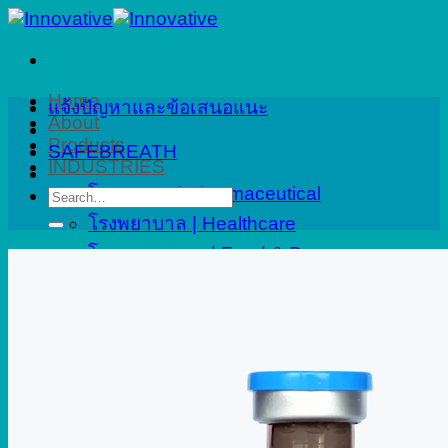
Skip
to
content
Home
แจ้งปัญหาและข้อเสนอแนะ
About
Products
SAFEBREATH
INDUSTRIES
โรงงานยา | Pharmaceutical
Search
for:
โรงพยาบาล | Healthcare
โรงงานอาหาร | Food & Beverage
ปิโตรเคมี | Petrochemical
งานที่ปรึกษา | Consulting
อาคารและเมืองอัจฉริยะ | Smart City
Applications
Service
Calibration
Onsite Calibration