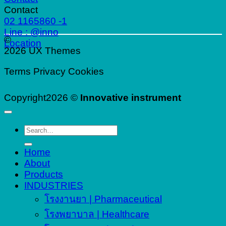
Contact
02 1165860 -1
Line : @inno
©
Location
2026 UX Themes
Terms
Privacy
Cookies
Copyright2026 ©
Innovative instrument
Search
for:
Home
About
Products
INDUSTRIES
โรงงานยา | Pharmaceutical
โรงพยาบาล | Healthcare