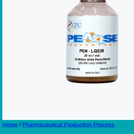
Repair
Blog
Contact
Home
/
Pharmaceutical Production Process