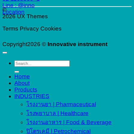
Line : @inno
©
Location
2026 UX Themes
Terms
Privacy
Cookies
Copyright2026 ©
Innovative instrument
Search
for:
Home
About
Products
INDUSTRIES
โรงงานยา | Pharmaceutical
โรงพยาบาล | Healthcare
โรงงานอาหาร | Food & Beverage
ปิโตรเคมี | Petrochemical