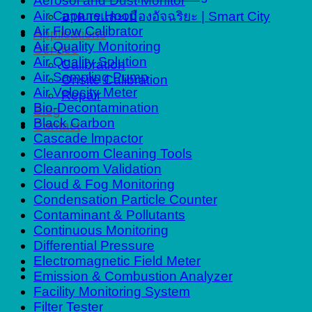
Aerosol and Dust Monitor
Air Capture Hood
อาคารและเมืองอัจฉริยะ | Smart City
Air Flow Calibrator
Applications
Air Quality Monitoring
Service
Air Quality Solution
Calibration
Air Sampling Pump
Onsite Calibration
Air Velocity Meter
Repair
Bio-Decontamination
Blog
Black Carbon
Contact
Cascade lmpactor
Cleanroom Cleaning Tools
Cleanroom Validation
Cloud & Fog Monitoring
Condensation Particle Counter
Contaminant & Pollutants
Continuous Monitoring
Differential Pressure
Electromagnetic Field Meter
Emission & Combustion Analyzer
Facility Monitoring System
Filter Tester