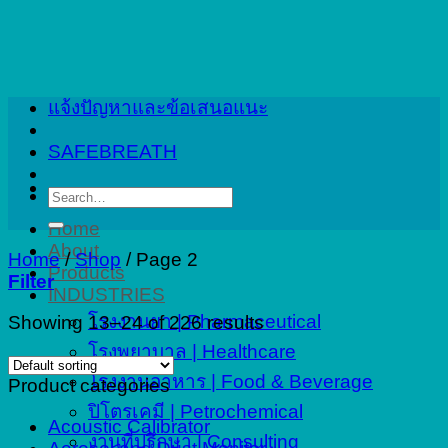
Skip
to
content
แจ้งปัญหาและข้อเสนอแนะ
SAFEBREATH
Search
for:
Home
About
Home
/
Shop
/
Page 2
Products
Filter
INDUSTRIES
โรงงานยา | Pharmaceutical
Showing 13–24 of 226 results
โรงพยาบาล | Healthcare
โรงงานอาหาร | Food & Beverage
Product categories
ปิโตรเคมี | Petrochemical
Acoustic Calibrator
งานที่ปรึกษา | Consulting