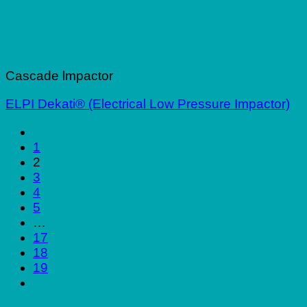
Cascade lmpactor
ELPI Dekati® (Electrical Low Pressure Impactor)
1
2
3
4
5
…
17
18
19